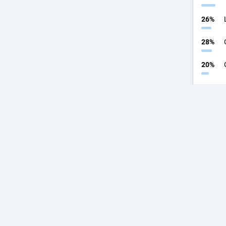
26
%
28
%
20
%
16
%
36
%
Refresh
#
Socia
1