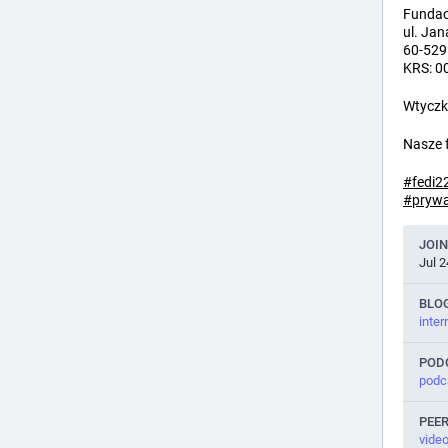
Fundacj
ul. Ja
60-529
KRS: 0
Wtyczk
Nasze 
#
fedi2
#
pryw
JOI
Jul 2
BLO
inter
POD
podca
PEE
video