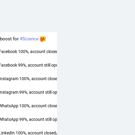
Owl Eyes Hoo
@
d1@autistics.life
software ecosystems have you been brave and courageous enough *
 completely**? Check all that apply
boost for 
#
Science
Facebook 100%, account closed/nonexistent
Facebook 99%, account still open
Instagram 100%, account closed/nonexistent
Instagram 99%, account still open
WhatsApp 100%, account closed/nonexistent
WhatsApp 99%, account still open
LinkedIn 100%, account closed/nonexistent