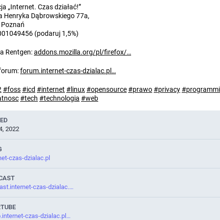
a „Internet. Czas działać!”
na Henryka Dąbrowskiego 77a,
 Poznań
001049456 (podaruj 1,5%)
a Rentgen:
addons.mozilla.org/pl/firefox/
forum:
forum.internet-czas-dzialac.pl
2
#
foss
#
icd
#
internet
#
linux
#
opensource
#
prawo
#
privacy
#
programm
atnosc
#
tech
#
technologia
#
web
NED
4, 2022
G
net-czas-dzialac.pl
CAST
st.internet-czas-dzialac.
RTUBE
.internet-czas-dzialac.pl