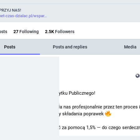
PRZYJ NAS!
net-czas-dzialac.pl/wspar
sts
27
Following
2.5
K
Followers
Posts
Posts and replies
Media
ed post
Internet. Czas działać!
@
icd
iśmy status Organizacji Pożytku Publicznego!
Mariola Górniak przeprowadziła nas profesjonalnie przez ten proces i 
 został przyjęty bez potrzeby składania poprawek 
 temu można nas już wspierać za pomocą 1,5% — do czego serdeczn
zamy 