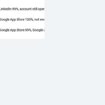
LinkedIn 99%, account still open
Google App Store 100%, not even present
Google App Store 99%, Google account still open
Gmail 100%, account closed/nonexistent
Gmail 99%, account still open
·
2,796 people
·
Closed
lMedia
#
Meta
#
Google
…and 5 more
Internet. Czas działać!
@
icd