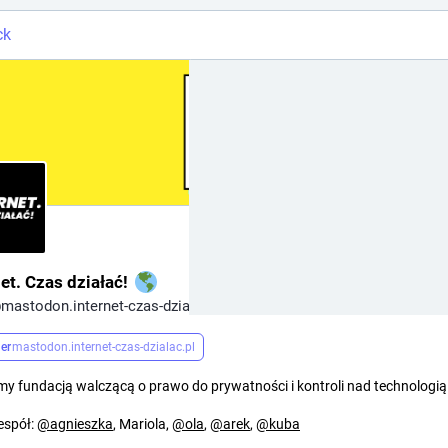
ck
Follow
net. Czas działać!
mastodon.internet-czas-dzialac.pl
er
mastodon.internet-czas-dzialac.pl
my fundacją walczącą o prawo do prywatności i kontroli nad technologią
espół:
@
agnieszka
, Mariola,
@
ola
,
@
arek
,
@
kuba