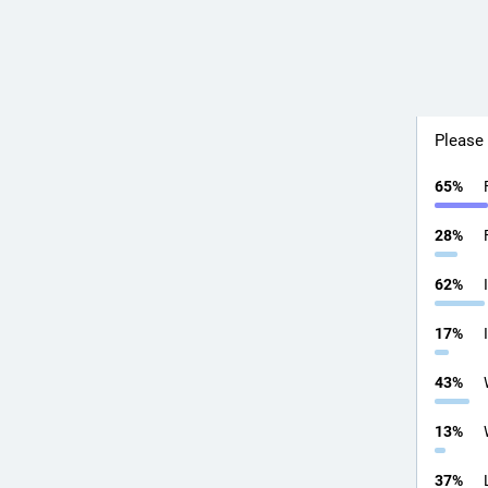
Which 
abandon
Please 
65
%
28
%
62
%
17
%
43
%
13
%
37
%