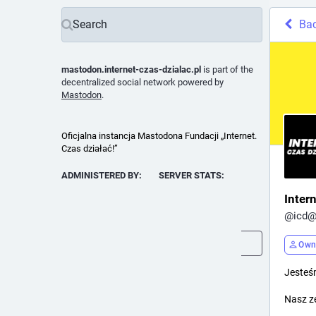
Ba
mastodon.internet-czas-dzialac.pl
is part of the
decentralized social network powered by
Mastodon
.
Oficjalna instancja Mastodona Fundacji „Internet.
Czas działać!”
ADMINISTERED BY:
SERVER STATS:
Internet. Czas działać!
3
Inter
@
icd
active users
@
icd@
Learn more
Own
Jesteś
Nasz z